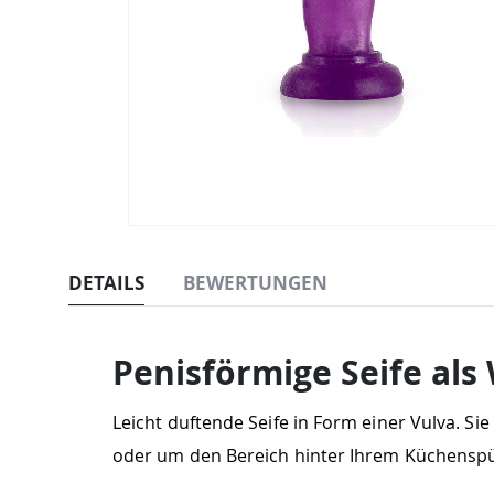
Zum
Anfang
DETAILS
BEWERTUNGEN
der
Bildgalerie
springen
Penisförmige Seife als
Leicht duftende Seife in Form einer Vulva. Si
oder um den Bereich hinter Ihrem Küchensp