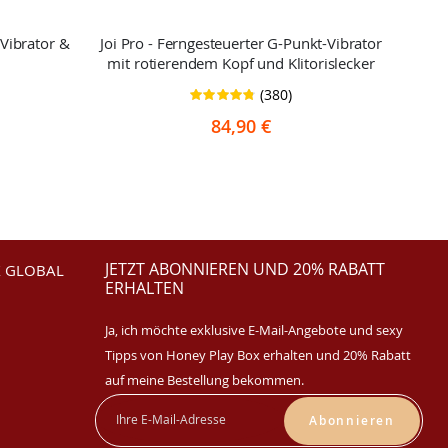
-Vibrator &
Joi Pro - Ferngesteuerter G-Punkt-Vibrator
JO
mit rotierendem Kopf und Klitorislecker
Vib
(380)
Bewertung:
96%
84,90 €
JETZT ABONNIEREN UND 20% RABATT
 GLOBAL
ERHALTEN
Ja, ich möchte exklusive E-Mail-Angebote und sexy
Tipps von Honey Play Box erhalten und 20% Rabatt
auf meine Bestellung bekommen.
Abonnieren