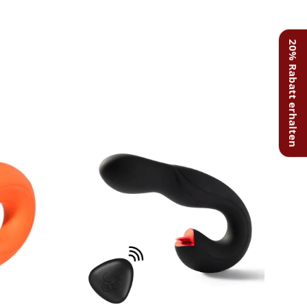
20% Rabatt erhalten
-1
NE