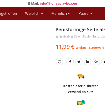
E-Mail:
info@honeyplaybox.eu
E-Mail:
info@honeyplaybox.eu
ngetroffen
Weiblich
Männlich
Paare
Penisförmige Seife al
Seien Sie der Erste, d
11,99 €
Verdiene 11,00 Reward 
Kostenloser diskreter
Versand ab 59 €