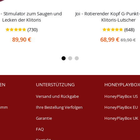
 - Stimulator zum Saugen und
Joi - Rotierender Kopf G-Punkt
Lecken der Klitoris
Klitoris-Lutscher
(730)
(648)
Bewertung:
Bewertung:
95%
96%
89,90 €
68,99 €
69,90 €
EN
UNTERSTÜTZUNG
HONEYPLAYBOX
Versand und Rückgabe
HoneyPlayBox US
ramm
Ihre Bestellung Verfolgen
HoneyPlayBox EU
Garantie
HoneyPlayBox UK
FAQ