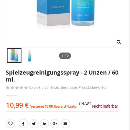
1 / 2
Zum
Spielzeugreinigungsspray - 2 Unzen / 60
Anfang
ml.
der
Bildgalerie
Seien Sie der Erste, der dieses Produkt bewertet
springen
10,99 €
inkl. VAT
Nicht lieferbar
Verdiene 10,00 Reward Points