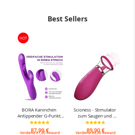
Best Sellers
HOT
-
BORA Kaninchen 
Scioness - Stimulator 
Joi 
Antippender G-Punkt-
zum Saugen und 
e 
Vibrator
Lecken der Klitoris
g:
Bewertung:
Bewertung:
97%
95%
87,99 €
89,90 €
Verdiene 87,00 Reward
Verdiene 89,00 Reward
V