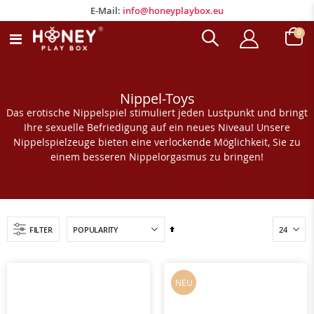
E-Mail:
info@honeyplaybox.eu
E-Mail:
info@honeyplaybox.eu
Arti
0
Navigation
Wagen
umschalten
Nippel-Toys
Das erotische Nippelspiel stimuliert jeden Lustpunkt und bringt
Ihre sexuelle Befriedigung auf ein neues Niveau! Unsere
Nippelspielzeuge bieten eine verlockende Möglichkeit, Sie zu
einem besseren Nippelorgasmus zu bringen!
Absteigend
FILTER
sortieren
NEU