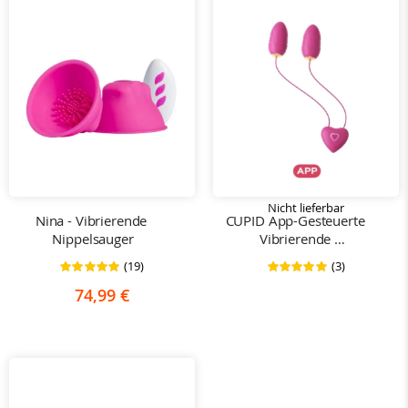
Nicht lieferbar
Nina - Vibrierende 
CUPID App-Gesteuerte 
Nippelsauger
Vibrierende 
Nippelklemmen und 
(19)
(3)
Bewertung:
Bewertung:
Doppel Vibrationseier 
98%
100%
74,99 €