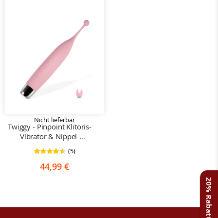
Nicht lieferbar
Twiggy - Pinpoint Klitoris-
Vibrator & Nippel-
Stimulator
(5)
Bewertung:
92%
44,99 €
20% Rabatt erhalten