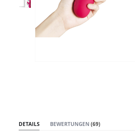
Zum
Anfang
der
Bildgalerie
springen
DETAILS
BEWERTUNGEN
69