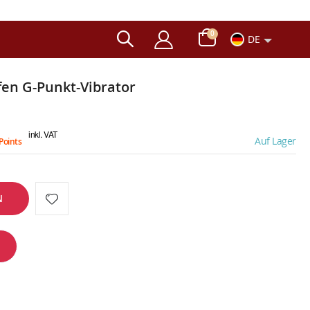
Artikel
0
DE
Wagen
pfen G-Punkt-Vibrator
n
inkl. VAT
Auf Lager
Points
N