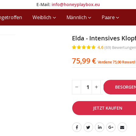
E-Mail:
info@honeyplaybox.eu
E-Mail:
info@honeyplaybox.eu
ngetroffen
Weiblich
Männlich
Paare
Elda - Intensives Klo
4.6
(69)
Bewertunge
Bewertung:
91
100
% of
75,99 €
Verdiene 75,00 Reward 
BESORGE
JETZT KAUFEN