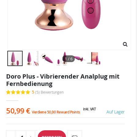
1 / 6
Zum
Doro Plus - Vibrierender Analplug mit
Anfang
Fernbedienung
der
Bildgalerie
5
(5)
Bewertungen
Bewertung:
springen
100
100
% of
50,99 €
inkl. VAT
Auf Lager
Verdiene 50,00 Reward Points