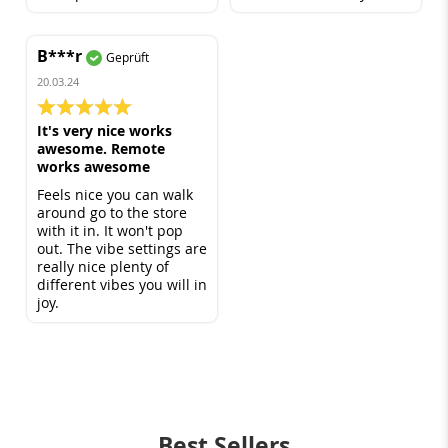
perfect, the shape is
perfect, the vibration
modes are just
B***r
Geprüft
wonderful. Perfect for
beginners.
20.03.24
100%
It's very nice works
awesome. Remote
works awesome
Feels nice you can walk
around go to the store
with it in. It won't pop
out. The vibe settings are
really nice plenty of
different vibes you will in
joy.
Best Sellers