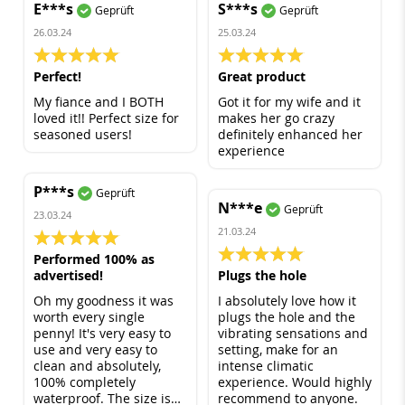
E***s
S***s
Geprüft
Geprüft
26.03.24
25.03.24
100%
100%
Perfect!
Great product
My fiance and I BOTH
Got it for my wife and it
loved it!! Perfect size for
makes her go crazy
seasoned users!
definitely enhanced her
experience
P***s
Geprüft
N***e
Geprüft
23.03.24
21.03.24
100%
100%
Performed 100% as
advertised!
Plugs the hole
Oh my goodness it was
I absolutely love how it
worth every single
plugs the hole and the
penny! It's very easy to
vibrating sensations and
use and very easy to
setting, make for an
clean and absolutely,
intense climatic
100% completely
experience. Would highly
waterproof. The size is
recommend to anyone.