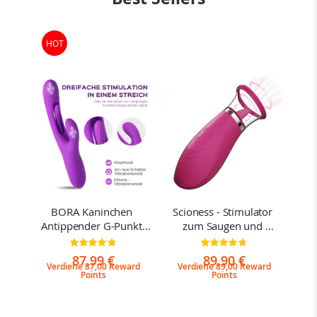
HOT
-
BORA Kaninchen 
Scioness - Stimulator 
Joi 
Antippender G-Punkt-
zum Saugen und 
e 
Vibrator
Lecken der Klitoris
g:
Bewertung:
Bewertung:
97%
95%
87,99 €
89,90 €
rd
Verdiene 87,00 Reward
Verdiene 89,00 Reward
V
Points
Points