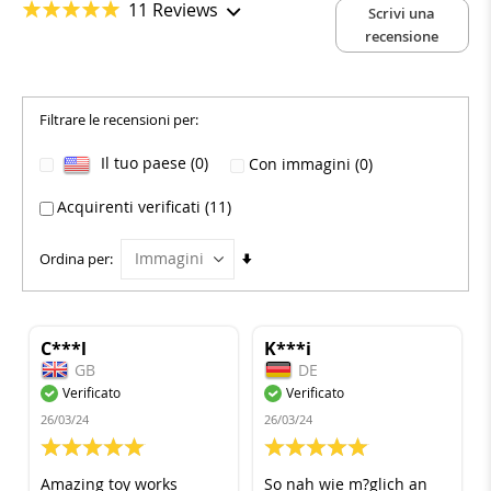
11 Reviews
Scrivi una
recensione
Filtrare le recensioni per:
Il tuo paese (0)
Con immagini (0)
Acquirenti verificati (11)
Imposta
Ordina per
la
direzione
crescente
C***l
K***i
GB
DE
Verificato
Verificato
26/03/24
26/03/24
100%
100%
Amazing toy works
So nah wie m?glich an