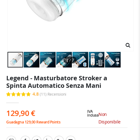
1 / 7
Vai
Legend - Masturbatore Stroker a
all'inizio
Spinta Automatico Senza Mani
della
galleria
4.8
(11)
Recensioni
Valutazione:
di
96
100
% of
immagini
129,90 €
IVA
Non
inclusa
Disponibile
Guadagna 129,00 Reward Points