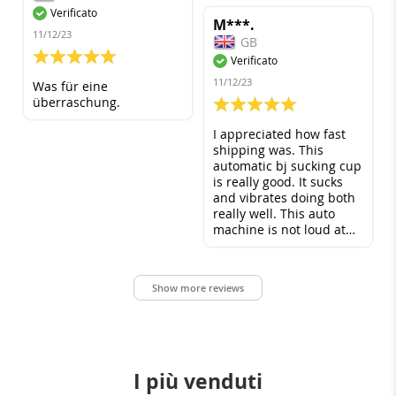
sleeve Is a little thin.
Verificato
M***.
11/12/23
GB
100%
Verificato
11/12/23
Was für eine
überraschung.
100%
I appreciated how fast
shipping was. This
automatic bj sucking cup
is really good. It sucks
and vibrates doing both
really well. This auto
machine is not loud at
all. I have not had any
issues waking up
sleeping housemates. I
Show more reviews
thought this would be a
lot of fun and that's how
it turned out. Great
quality product. Great
size.
I più venduti