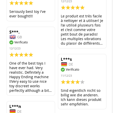
12/12/23
100%
100%
Seriously best toy I've
ever bought!!!
Le produit est très facile
à nettoyer et à utiliser! Je
l'ai utilisé plusieurs fois
et c'est comme votre
S***.
petit bout de paradis!
GB
Les multiples vibrations
Verificato
du plaisir de différents
types et vitesses!
12/12/23
100%
L***s
One of the best toys I
DE
have ever had. Very
Verificato
realistic. Definitely a
11/12/23
Happy Ending machine
!!Very easy to use nice
80%
toy discreet works
perfectly although a bit
Sind eigentlich nicht so
to small for me other
billig wie die anderen.
than that functions
Ich kann dieses produkt
perfectly only other thing
sehr empfehlen.
L***n
is that the flesh like
DE