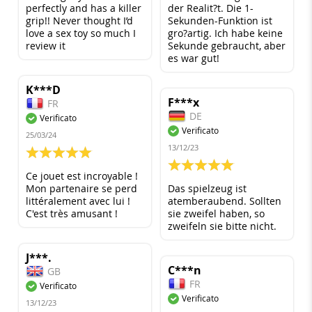
perfectly and has a killer
der Realit?t. Die 1-
grip!! Never thought I’d
Sekunden-Funktion ist
love a sex toy so much I
gro?artig. Ich habe keine
review it
Sekunde gebraucht, aber
es war gut!
K***D
F***x
FR
DE
Verificato
Verificato
25/03/24
13/12/23
100%
100%
Ce jouet est incroyable !
Mon partenaire se perd
Das spielzeug ist
littéralement avec lui !
atemberaubend. Sollten
C'est très amusant !
sie zweifel haben, so
zweifeln sie bitte nicht.
J***.
C***n
GB
FR
Verificato
Verificato
13/12/23