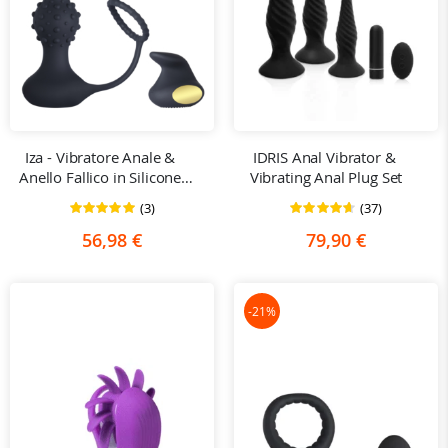
Iza - Vibratore Anale & 
IDRIS Anal Vibrator & 
Anello Fallico in Silicone 
Vibrating Anal Plug Set
con Telecomando
(3)
(37)
Valutazione:
Valutazione:
100%
93%
56,98 €
79,90 €
-21%