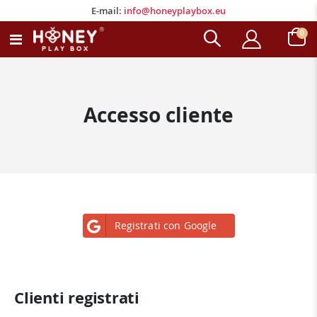
E-mail:
info@honeyplaybox.eu
E-mail:
info@honeyplaybox.eu
ele
0
Toggle
Carrell
Nav
Accesso cliente
Registrati con Google
Clienti registrati