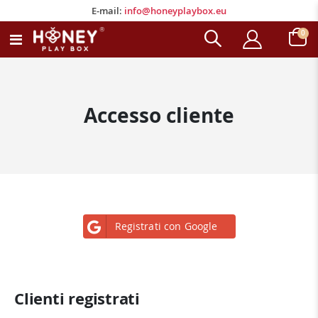
E-mail:
info@honeyplaybox.eu
E-mail:
info@honeyplaybox.eu
ele
0
Toggle
Carrell
Nav
Accesso cliente
Registrati con Google
Clienti registrati