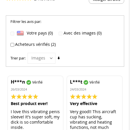
Filtrer les avis par:
Votre pays (0)
Avec des images (0)
Acheteurs vérifiés (2)
Par
Trier par
ordre
croissant
H***n
L***t
Vérifié
Vérifié
26/03/2024
24/03/2024
100%
100%
Best product ever!
Very effective
I love this vibrating penis
Very good!! This aircraft
sleeve! It's super soft, my
cup has sucking,
dick is so comfortable
vibrating and heating
inside.
functions, not much