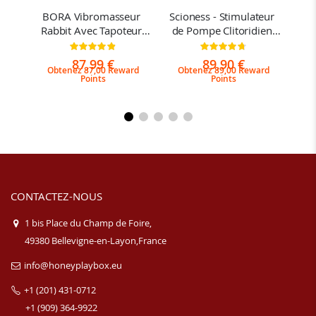
 
BORA Vibromasseur 
Scioness - Stimulateur 
J
sant
Rabbit Avec Tapoteur 
de Pompe Clitoridien 
Poi
Point G 
Avec Langue Vibrante
et
n:
Évaluation:
Évaluation:
97%
95%
87,99 €
89,90 €
rd
Obtenez 87,00 Reward
Obtenez 89,00 Reward
Points
Points
CONTACTEZ-NOUS
1 bis Place du Champ de Foire,
49380 Bellevigne-en-Layon,France
info@honeyplaybox.eu
+1 (201) 431-0712
+1 (909) 364-9922