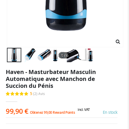
1 / 6
Skip
Haven - Masturbateur Masculin
to
Automatique avec Manchon de
the
beginning
Succion du Pénis
of
5
(2)
Avis
Évaluation:
the
100
100
% of
images
gallery
99,90 €
incl. VAT
En stock
Obtenez 99,00 Reward Points