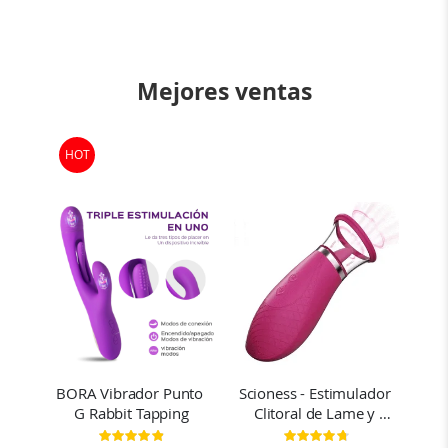
Mejores ventas
HOT
con 
BORA Vibrador Punto 
Scioness - Estimulador 
Joi
de 
G Rabbit Tapping
Clitoral de Lame y 
G c
Chupa
y 
ión:
Clasificación:
Clasificación: