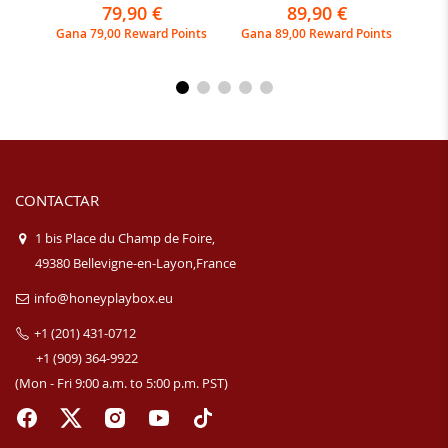
97%
95%
79,90 €
89,90 €
ints
Gana 79,00 Reward Points
Gana 89,00 Reward Points
Gan
CONTACTAR
1 bis Place du Champ de Foire,
49380 Bellevigne-en-Layon,France
info@honeyplaybox.eu
+1 (201) 431-0712
+1 (909) 364-9922
(Mon - Fri 9:00 a.m. to 5:00 p.m. PST)