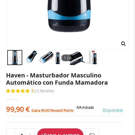
1 / 6
Saltar
Haven - Masturbador Masculino
al
Automático con Funda Mamadora
comienzo
de
5
(2)
Reseñas
Clasificación:
la
100
100
% of
galería
de
99,90 €
IVA incluido
Disponible
Gana 99,00 Reward Points
imágenes