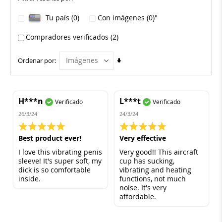
Tu país (0)
Con imágenes (0)"
Compradores verificados (2)
Fijar
Ordenar por
Dirección
Ascendente
H***n
L***t
Verificado
Verificado
26/3/24
24/3/24
100%
100%
Best product ever!
Very effective
I love this vibrating penis
Very good!! This aircraft
sleeve! It's super soft, my
cup has sucking,
dick is so comfortable
vibrating and heating
inside.
functions, not much
noise. It's very
affordable.