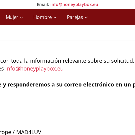
Email:
info@honeyplaybox.eu
Email:
info@honeyplaybox.eu
Mujer
Hombre
Parejas
con toda la información relevante sobre su solicitud.
 es
info@honeyplaybox.eu
 y responderemos a su correo electrónico en un p
urope / MAD4LUV