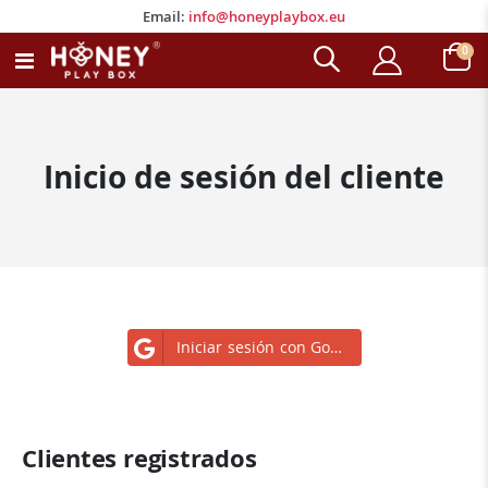
Email:
info@honeyplaybox.eu
Email:
info@honeyplaybox.eu
artí
0
Toggle
Carro
Nav
Inicio de sesión del cliente
Iniciar sesión con Google
Clientes registrados