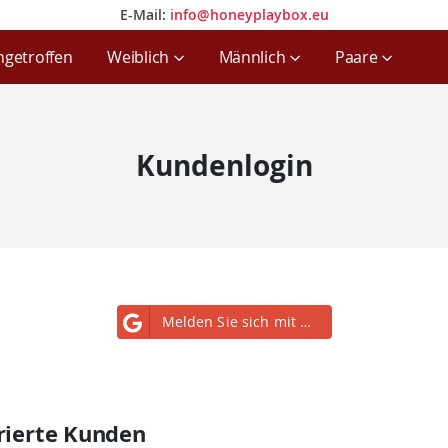
E-Mail:
info@honeyplaybox.eu
E-Mail:
info@honeyplaybox.eu
ngetroffen
Weiblich
Männlich
Paare
Kundenlogin
Melden Sie sich mit Google an
rierte Kunden