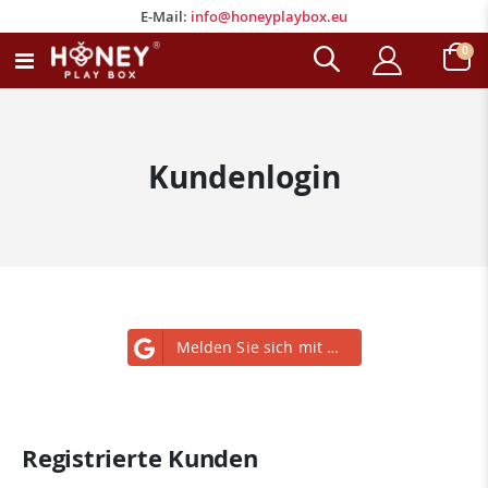
E-Mail:
info@honeyplaybox.eu
E-Mail:
info@honeyplaybox.eu
Arti
0
Navigation
Wagen
umschalten
Kundenlogin
Melden Sie sich mit Google an
Registrierte Kunden