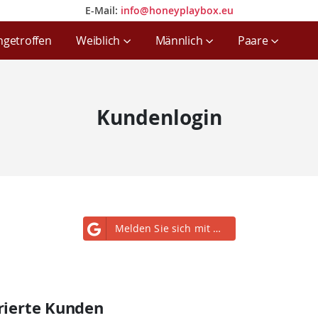
E-Mail:
info@honeyplaybox.eu
E-Mail:
info@honeyplaybox.eu
ngetroffen
Weiblich
Männlich
Paare
Kundenlogin
Melden Sie sich mit Google an
rierte Kunden