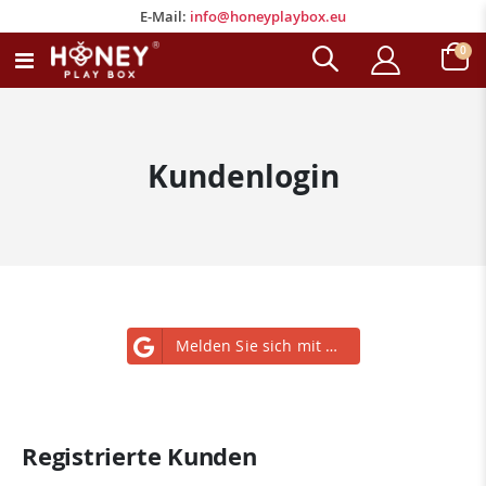
E-Mail:
info@honeyplaybox.eu
E-Mail:
info@honeyplaybox.eu
Arti
0
Navigation
Wagen
umschalten
Kundenlogin
Melden Sie sich mit Google an
Registrierte Kunden