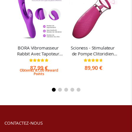
 
BORA Vibromasseur 
Scioness - Stimulateur 
J
sant
Rabbit Avec Tapoteur 
de Pompe Clitoridien 
Poi
Point G 
Avec Langue Vibrante
et
n:
Évaluation:
Évaluation:
97%
95%
87,99 €
89,90 €
Obtenez 87,00 Reward
Points
CONTACTEZ-NOUS