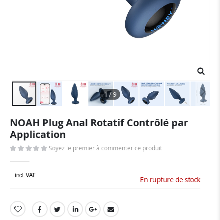
1 / 9
Skip
NOAH Plug Anal Rotatif Contrôlé par
to
Application
the
beginning
Soyez le premier à commenter ce produit
of
the
images
incl. VAT
En rupture de stock
gallery