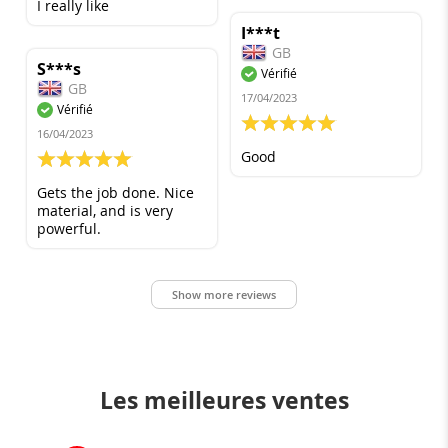
I really like
I***t
GB
S***s
Vérifié
GB
17/04/2023
Vérifié
100%
16/04/2023
Good
100%
Gets the job done. Nice
material, and is very
powerful.
Show more reviews
Les meilleures ventes