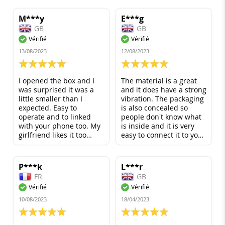
M***y
E***g
GB
GB
Vérifié
Vérifié
13/08/2023
12/08/2023
100%
100%
I opened the box and I
The material is a great
was surprised it was a
and it does have a strong
little smaller than I
vibration. The packaging
expected. Easy to
is also concealed so
operate and to linked
people don't know what
with your phone too. My
is inside and it is very
girlfriend likes it too
easy to connect it to your
when I gave it to her as a
phone and is easy to
gift. I will order again
understand. Great
sometime. 5 star for me.
Product all around!
P***k
L***r
FR
GB
Vérifié
Vérifié
10/08/2023
18/04/2023
100%
100%