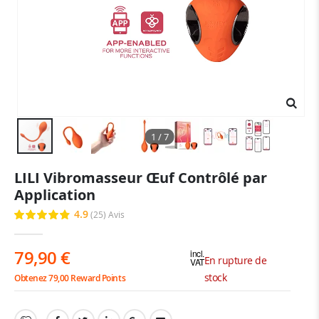
1 / 7
Skip
LILI Vibromasseur Œuf Contrôlé par
to
Application
the
beginning
4.9
(25)
Avis
Évaluation:
of
98
100
% of
the
images
79,90 €
incl.
En rupture de
VAT
gallery
stock
Obtenez 79,00 Reward Points