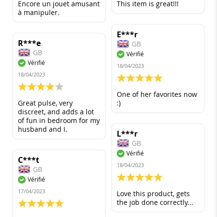
Encore un jouet amusant
This item is great!!!
à manipuler.
E***r
R***e
GB
GB
Vérifié
Vérifié
18/04/2023
18/04/2023
100%
80%
One of her favorites now
Great pulse, very
:)
discreet, and adds a lot
of fun in bedroom for my
husband and I.
L***r
GB
Vérifié
C***t
18/04/2023
GB
100%
Vérifié
17/04/2023
Love this product, gets
the job done correctly...
100%