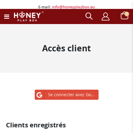
E-mail:
info@honeyplaybox.eu
E-mail:
info@honeyplaybox.eu
arti
0
Basculer
Chariot
la
navigation
Accès client
Se connecter avec Google
Clients enregistrés