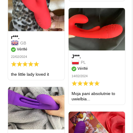
r***.
GB
Vérifié
J***.
22/02/2024
PL
100%
Vérifié
the little lady loved it
14/02/2024
100%
Moja pani absolutnie to
uwielbia...