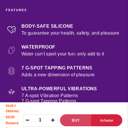
FEATURES
BODY-SAFE SILICONE
To guarantee your health, safety, and pleasure
WATERPROOF
Water can't spoil your fun; only add to it
7 G-SPOT TAPPING PATTERNS
Adds a new dimension of pleasure
ULTRA-POWERFUL VIBRATIONS
7 A-spot Vibration Patterns
7 G-spot Tapping Patterns
7 Clit Vibration Patterns
69,99 €
Obtenez
69,00
BUY
Acheter
INSANE DOUBLE ORGASM
Reward
Experience two mind-blowing orgasms at once