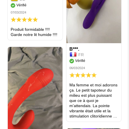
beaucoup, juste un peu.
Vérifié
Parce que lorsque vous
atteignez l'apogée, il arrive
07/03/2024
que vous deveniez trop
100%
sensible pour en profiter
pleinement. Donc, il
Produit formidable !!!!
faudrait ralentir un peu,
Garde notre lit humide !!!!
mais indéniablement, c'est
un excellent stimulateur.
B***.
FR
Vérifié
06/03/2024
100%
Ma femme et moi adorons
ça. Le petit tapoteur du
milieu est plus puissant
que ce à quoi je
m'attendais. La pointe
vibrante était utile et la
stimulation clitoridienne a
vraiment été efficace.
Pouvoir contrôler les trois