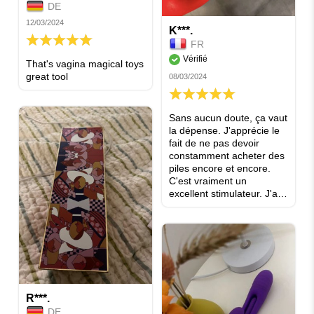
DE
12/03/2024
K***.
100%
FR
Vérifié
That's vagina magical toys
great tool
08/03/2024
100%
Sans aucun doute, ça vaut
la dépense. J'apprécie le
fait de ne pas devoir
constamment acheter des
piles encore et encore.
C'est vraiment un
excellent stimulateur. J'ai
eu des expériences avec
d'autres auparavant, mais
aucun n'est comparable à
celui-ci. Je le recommande
vivement, 10 sur 10. Il
faudrait simplement
ajuster légèrement la
vitesse de stimulation
R***.
clitoridienne, pas
DE