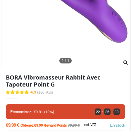
1 / 1
Skip
BORA Vibromasseur Rabbit Avec
to
Tapoteur Point G
the
beginning
4.9
(180)
Avis
Évaluation:
of
98
100
% of
the
images
:
:
Economisez: €9.91 (12%)
22
26
28
gallery
incl. VAT
69,99 €
En stock
Obtenez 69,00 Reward Points
79,90 €