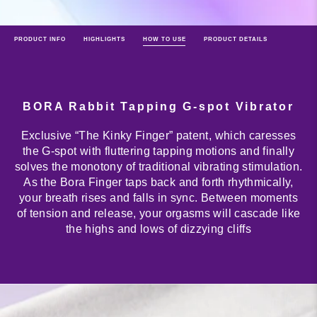
PRODUCT INFO
HIGHLIGHTS
HOW TO USE
PRODUCT DETAILS
BORA Rabbit Tapping G-spot Vibrator
Exclusive “The Kinky Finger” patent, which caresses
the G-spot with fluttering tapping motions and finally
solves the monotony of traditional vibrating stimulation.
As the Bora Finger taps back and forth rhythmically,
your breath rises and falls in sync. Between moments
of tension and release, your orgasms will cascade like
the highs and lows of dizzying cliffs