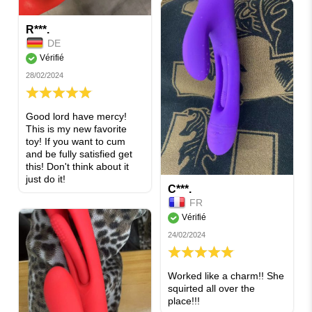
éléments
indépendamment était très
R***.
amusant. Disons
DE
simplement que nous
avons tous les deux
Vérifié
apprécié le parc aquatique
28/02/2024
et que nous y
100%
retournerons encore et
encore.
Good lord have mercy!
This is my new favorite
toy! If you want to cum
and be fully satisfied get
this! Don't think about it
just do it!
C***.
FR
Vérifié
24/02/2024
100%
Worked like a charm!! She
squirted all over the
place!!!