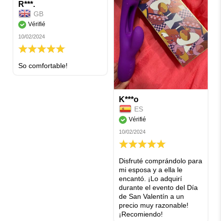
R***.
GB
Vérifié
10/02/2024
100%
So comfortable!
K***o
ES
Vérifié
10/02/2024
100%
Disfruté comprándolo para
mi esposa y a ella le
encantó. ¡Lo adquirí
durante el evento del Día
de San Valentín a un
precio muy razonable!
¡Recomiendo!