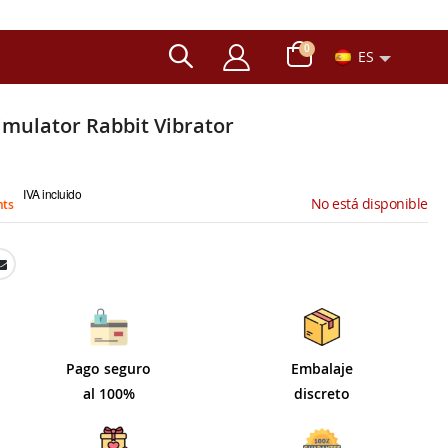
artículos
0
ES
Carro
timulator Rabbit Vibrator
IVA incluido
No está disponible
nts
Pago seguro
Embalaje
al 100%
discreto