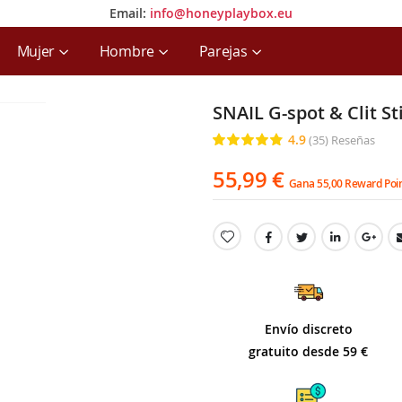
Email:
info@honeyplaybox.eu
Email:
info@honeyplaybox.eu
Mujer
Hombre
Parejas
SNAIL G-spot & Clit S
4.9
(35)
Reseñas
Clasificación:
97
100
% of
55,99 €
Gana 55,00 Reward Poi
Envío discreto
gratuito desde 59 €