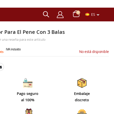
artículos
0
ES
Carro
or Para El Pene Con 3 Balas
r una reseña para este artículo
IVA incluido
No está disponible
nts
Pago seguro
Embalaje
al 100%
discreto