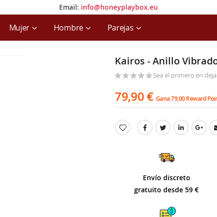
Email:
info@honeyplaybox.eu
Email:
info@honeyplaybox.eu
Mujer
Hombre
Parejas
Kairos - Anillo Vibrad
Sea el primero en deja
79,90 €
Gana 79,00 Reward Poi
Envío discreto
gratuito desde 59 €