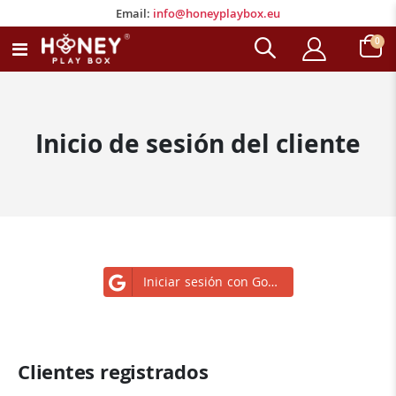
Email:
info@honeyplaybox.eu
Email:
info@honeyplaybox.eu
artí
0
Toggle
Carro
Nav
Inicio de sesión del cliente
Iniciar sesión con Google
Clientes registrados